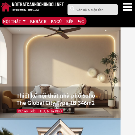
NỘI THẤT
P.KHÁCH
P.NGỦ
BẾP
WC
Thiết kế nội thất nhà phố Soho
The Global City Type 1B 346m2
DỰ ÁN BIỆT THỰ, NHÀ PHỐ