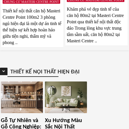
CHUNG CƯ MASTERI CENTRE POINT
Khám phá vẻ đẹp tinh tế của
Thiết kế nội thất căn hộ Masteri
căn hộ 80m2 tại Masteri Centre
Centre Point 100m2 3 phòng
Point qua thiết kế nội thất độc
ngủ hiện đại là một dự án tinh tế
đáo Trong lòng khu vực trung
thể hiện sự kết hợp hoàn hảo
tâm sầm uất, căn hộ 80m2 tại
giữa tiện nghi, thẩm mỹ và
Masteri Centre ..
phong ..
THIẾT KẾ NỘI THẤT HIỆN ĐẠI
Gỗ Tự Nhiên và
Xu Hướng Màu
Gỗ Công Nghiệp:
Sắc Nội Thất