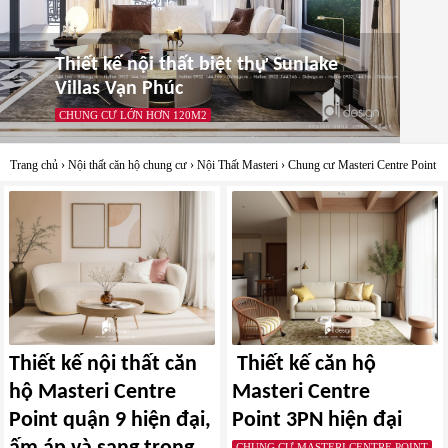
Thiết kế nội thất biệt thự Sunlake
Villas Vạn Phúc
CHUNG CƯ LỚN HƠN 120M2
Trang chủ
›
Nội thất căn hộ chung cư
›
Nội Thất Masteri
›
Chung cư Masteri Centre Point
Thiết kế nội thất căn
Thiết kế căn hộ
hộ Masteri Centre
Masteri Centre
Point quận 9 hiện đại,
Point 3PN hiện đại
CHUNG CƯ MASTERI CENTRE POINT