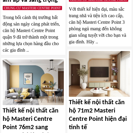
ấm áp và sang trọng
CHUNG CƯ MASTERI CENTRE POINT
Với thiết kế hiện đại, màu sắc
trang nhã và tiện ích cao cấp,
Trong bối cảnh thị trường bất
căn hộ Masteri Centre Point 3
động sản ngày càng phát triển,
phòng ngủ mang đến không
căn hộ Masteri Centre Point
gian sống tuyệt vời cho bạn và
quận 9 đã trở thành một trong
gia đình. Hãy ..
những lựa chọn hàng đầu cho
các gia đình ..
Thiết kế nội thất căn
Thiết kế nội thất căn
hộ 71m2 Masteri
hộ Masteri Centre
Centre Point hiện đại
Point 76m2 sang
tinh tế