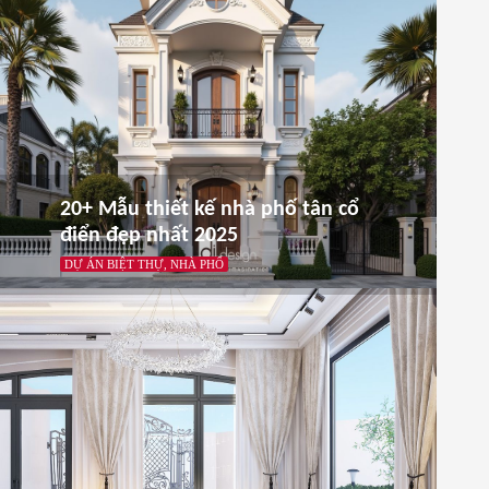
20+ Mẫu thiết kế nhà phố tân cổ
điển đẹp nhất 2025
DỰ ÁN BIỆT THỰ, NHÀ PHỐ