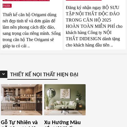
PARK
Đăng ký nhận ngay BỘ SƯU
TẬP NỘI THẤT ĐỘC ĐÁO
Thiết kế căn hộ Origami dùng
TRONG CĂN HỘ 2025
nét đẹp tinh tế và đơn giản để
HOÀN TOÀN MIỄN PHÍ cho
làm nên phong cách độc đáo,
khách hàng Công ty NỘI
sang trọng của riêng mình. Sống
THẤT DIDESIGN dành tặng
trong căn hộ The Origami sẽ
cho khách hàng đầu tiên ..
giúp ta có cái ..
THIẾT KẾ NỘI THẤT HIỆN ĐẠI
Gỗ Tự Nhiên và
Xu Hướng Màu