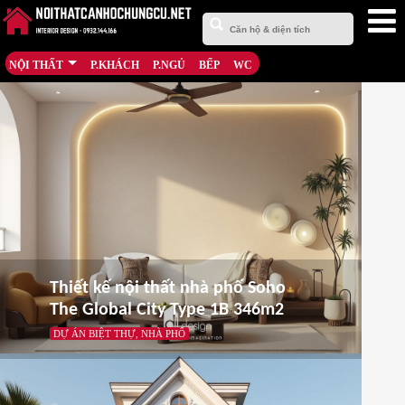
NỘI THẤT
P.KHÁCH
P.NGỦ
BẾP
WC
Thiết kế nội thất nhà phố Soho
The Global City Type 1B 346m2
DỰ ÁN BIỆT THỰ, NHÀ PHỐ