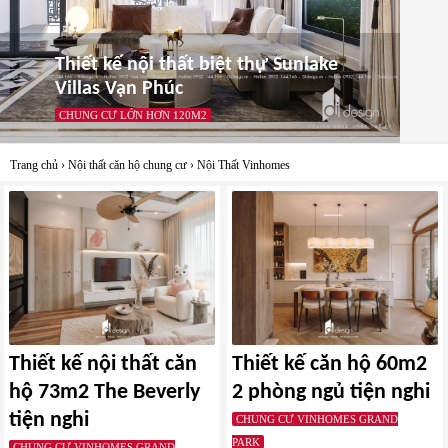
Thiết kế nội thất biệt thự Sunlake
Villas Vạn Phúc
CHUNG CƯ LỚN HƠN 120M2
Trang chủ
›
Nội thất căn hộ chung cư
›
Nội Thất Vinhomes
Thiết kế nội thất căn
Thiết kế căn hộ 60m2
hộ 73m2 The Beverly
2 phòng ngủ tiện nghi
tiện nghi
CHUNG CƯ VINHOMES GRAND
PARK
CHUNG CƯ VINHOMES GRAND