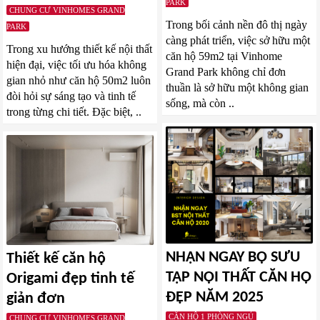
PARK
CHUNG CƯ VINHOMES GRAND
Trong bối cảnh nền đô thị ngày
PARK
càng phát triển, việc sở hữu một
Trong xu hướng thiết kế nội thất
căn hộ 59m2 tại Vinhome
hiện đại, việc tối ưu hóa không
Grand Park không chỉ đơn
gian nhỏ như căn hộ 50m2 luôn
thuần là sở hữu một không gian
đòi hỏi sự sáng tạo và tinh tế
sống, mà còn ..
trong từng chi tiết. Đặc biệt, ..
NHẬN NGAY BỘ SƯU
Thiết kế căn hộ
TẬP NỘI THẤT CĂN HỘ
Origami đẹp tinh tế
ĐẸP NĂM 2025
giản đơn
CĂN HỘ 1 PHÒNG NGỦ
CHUNG CƯ VINHOMES GRAND