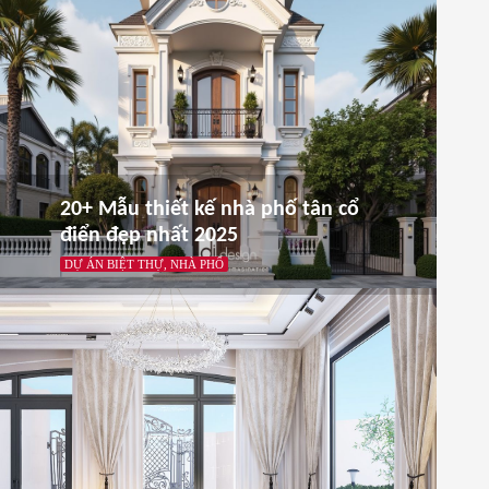
20+ Mẫu thiết kế nhà phố tân cổ
điển đẹp nhất 2025
DỰ ÁN BIỆT THỰ, NHÀ PHỐ