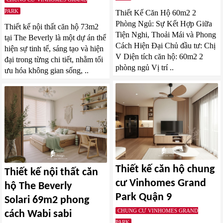
PARK
Thiết Kế Căn Hộ 60m2 2
Phòng Ngủ: Sự Kết Hợp Giữa
Thiết kế nội thất căn hộ 73m2
Tiện Nghi, Thoải Mái và Phong
tại The Beverly là một dự án thể
Cách Hiện Đại Chủ đầu tư: Chị
hiện sự tinh tế, sáng tạo và hiện
V Diện tích căn hộ: 60m2 2
đại trong từng chi tiết, nhằm tối
phòng ngủ Vị trí ..
ưu hóa không gian sống, ..
Thiết kế căn hộ chung
Thiết kế nội thất căn
cư Vinhomes Grand
hộ The Beverly
Park Quận 9
Solari 69m2 phong
CHUNG CƯ VINHOMES GRAND
cách Wabi sabi
PARK