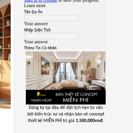
Đăng ký tại đây để đặt lịch hẹn tư vấn
bởi kiến trúc sư và nhận bản vẽ concept
thiết kế MIỄN PHÍ trị giá
1.500,000vnđ.