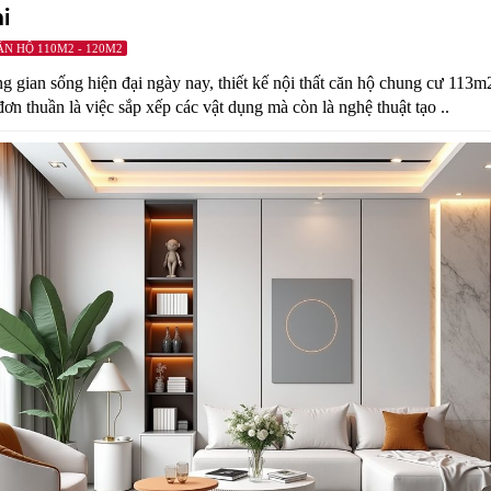
hi
ĂN HỘ 110M2 - 120M2
g gian sống hiện đại ngày nay, thiết kế nội thất căn hộ chung cư 113m
ơn thuần là việc sắp xếp các vật dụng mà còn là nghệ thuật tạo ..