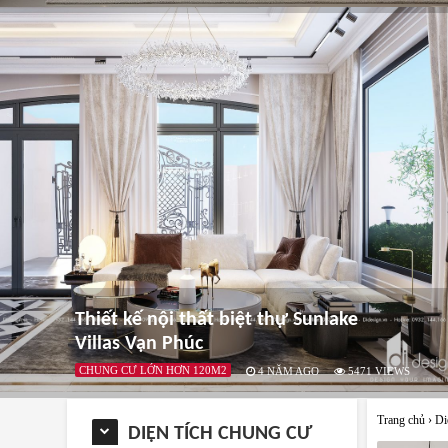
Thiết kế nội thất biệt thự Sunlake
Villas Vạn Phúc
CHUNG CƯ LỚN HƠN 120M2
4 NĂM AGO
5471
VIEWS
Trang chủ
›
Di
DIỆN TÍCH CHUNG CƯ