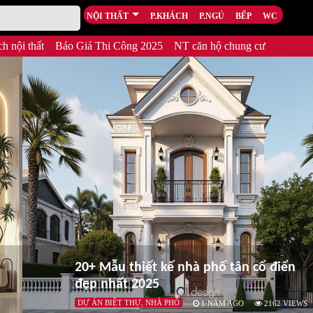
NỘI THẤT
P.KHÁCH
P.NGỦ
BẾP
WC
h nội thất
Báo Giá Thi Công 2025
NT căn hộ chung cư
20+ Mẫu thiết kế nhà phố tân cổ điển
đẹp nhất 2025
DỰ ÁN BIỆT THỰ, NHÀ PHỐ
1 NĂM AGO
2162
VIEWS