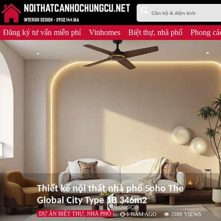
Đăng ký tư vấn miễn phí
Vinhomes
Biệt thự, nhà phố
Phong các
Thiết kế nội thất nhà phố Soho The
Global City Type 1B 346m2
DỰ ÁN BIỆT THỰ, NHÀ PHỐ
1 NĂM AGO
2088
VIEWS