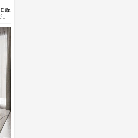
 Diện
 ..