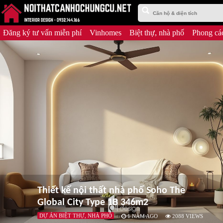
Đăng ký tư vấn miễn phí
Vinhomes
Biệt thự, nhà phố
Phong các
Thiết kế nội thất nhà phố Soho The
Global City Type 1B 346m2
DỰ ÁN BIỆT THỰ, NHÀ PHỐ
1 NĂM AGO
2088
VIEWS