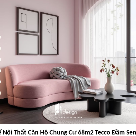
ế Nội Thất Căn Hộ Chung Cư 68m2 Tecco Đầm Se