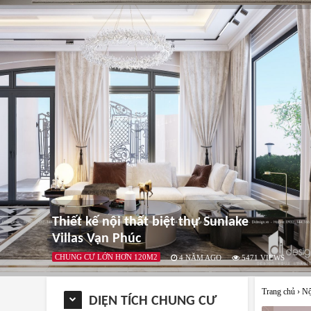
Thiết kế nội thất biệt thự Sunlake
Villas Vạn Phúc
CHUNG CƯ LỚN HƠN 120M2
4 NĂM AGO
5471
VIEWS
Trang chủ
›
Nộ
DIỆN TÍCH CHUNG CƯ