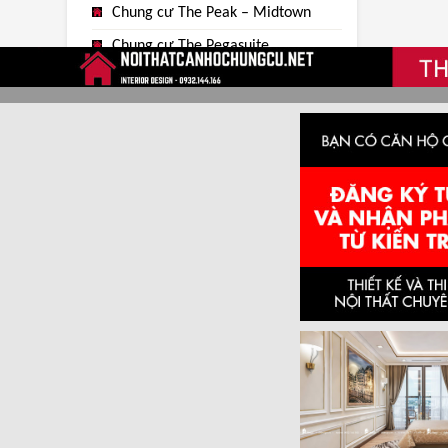
Chung cư The Peak – Midtown
Chung cư The Pegasuite
Chung cư Diamond Centery
Chung cư Toky Tower
Chung cư Topaz Elite
Chung cư Mandison
Chung Cư Orchard ParkView
Chung cư Saigon Royal
Chung cư Sunrise Cityview
Chung Cư Sunrise Riverside
Chung cư The Sun Avenue
Chung cư Masteri An Phú
Chung cư Masteri M-One
Chung cư Masteri Millennium