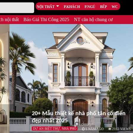
NỘI THẤT
P.KHÁCH
P.NGỦ
BẾP
WC
h nội thất
Báo Giá Thi Công 2025
NT căn hộ chung cư
20+ Mẫu thiết kế nhà phố tân cổ điển
đẹp nhất 2025
DỰ ÁN BIỆT THỰ, NHÀ PHỐ
1 NĂM AGO
2162
VIEWS