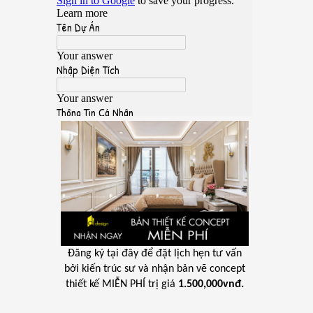
Đăng ký tại đây để đặt lịch hẹn tư vấn
bởi kiến trúc sư và nhận bản vẽ concept
thiết kế MIỄN PHÍ trị giá
1.500,000vnđ.