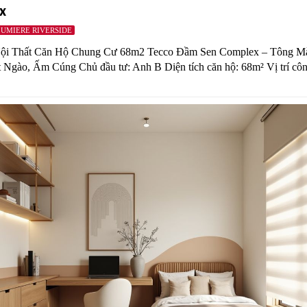
x
UMIERE RIVERSIDE
Nội Thất Căn Hộ Chung Cư 68m2 Tecco Đầm Sen Complex – Tông M
Ngào, Ấm Cúng Chủ đầu tư: Anh B Diện tích căn hộ: 68m² Vị trí cô