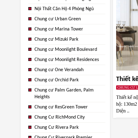
Nội Thất Căn Hộ 4 Phòng Ngủ
Chung cư Urban Green
Chung cư Marina Tower
Chung cư Mizuki Park
Chung cư Moonlight Boulevard
Chung cư Moonlight Residences
Chung cư One Verandah
Thiết k
Chung cư Orchid Park
CHUNG CƯ 
Chung cư Palm Garden, Palm
Heights
Thiết kế n
hộ: 130m2 
Chung cư ResGreen Tower
Diện ..
Chung Cư RichMond City
Chung Cư Rivera Park
Chung Cư Riverpark Premier