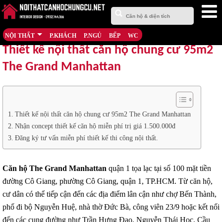
NỘI THẤT
P.KHÁCH
P.NGỦ
BẾP
WC
Thiết kế nội thất căn hộ chung cư 95m2
The Grand Manhattan
Thiết kế nội thất căn hộ chung cư 95m2 The Grand Manhattan
Nhận concept thiết kế căn hộ miễn phí trị giá 1.500.000đ
Đăng ký tư vấn miễn phí thiết kế thi công nội thất.
Căn hộ The Grand Manhattan
quận 1 tọa lạc tại số 100 mặt tiền
đường Cô Giang, phường Cô Giang, quận 1, TP.HCM. Từ căn hộ,
cư dân có thể tiếp cận đến các địa điểm lân cận như chợ Bến Thành,
phố đi bộ Nguyễn Huệ, nhà thờ Đức Bà, công viên 23/9 hoặc kết nối
đến các cung đường như Trần Hưng Đạo, Nguyễn Thái Học, Cầu