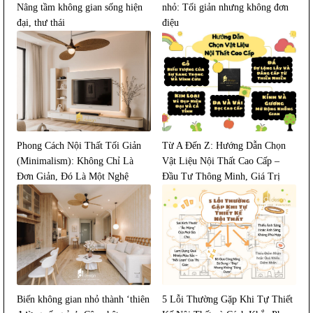
Nâng tầm không gian sống hiện
nhỏ: Tối giản nhưng không đơn
đại, thư thái
điệu
Phong Cách Nội Thất Tối Giản
Từ A Đến Z: Hướng Dẫn Chọn
(Minimalism): Không Chỉ Là
Vật Liệu Nội Thất Cao Cấp –
Đơn Giản, Đó Là Một Nghệ
Đầu Tư Thông Minh, Giá Trị
Thuật Sống
Bền Lâu
Biến không gian nhỏ thành ‘thiên
5 Lỗi Thường Gặp Khi Tự Thiết