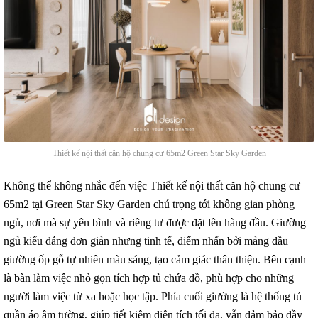
Thiết kế nội thất căn hộ chung cư 65m2 Green Star Sky Garden
Không thể không nhắc đến việc Thiết kế nội thất căn hộ chung cư
65m2 tại Green Star Sky Garden chú trọng tới không gian phòng
ngủ, nơi mà sự yên bình và riêng tư được đặt lên hàng đầu. Giường
ngủ kiểu dáng đơn giản nhưng tinh tế, điểm nhấn bởi mảng đầu
giường ốp gỗ tự nhiên màu sáng, tạo cảm giác thân thiện. Bên cạnh
là bàn làm việc nhỏ gọn tích hợp tủ chứa đồ, phù hợp cho những
người làm việc từ xa hoặc học tập. Phía cuối giường là hệ thống tủ
quần áo âm tường, giúp tiết kiệm diện tích tối đa, vẫn đảm bảo đầy