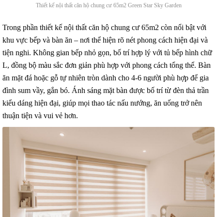
Thiết kế nội thất căn hộ chung cư 65m2 Green Star Sky Garden
Trong phần thiết kế nội thất căn hộ chung cư 65m2 còn nổi bật với
khu vực bếp và bàn ăn – nơi thể hiện rõ nét phong cách hiện đại và
tiện nghi. Không gian bếp nhỏ gọn, bố trí hợp lý với tủ bếp hình chữ
L, đồng bộ màu sắc đơn giản phù hợp với phong cách tổng thể. Bàn
ăn mặt đá hoặc gỗ tự nhiên tròn dành cho 4-6 người phù hợp để gia
đình sum vầy, gắn bó. Ánh sáng mặt bàn được bố trí từ đèn thả trần
kiểu dáng hiện đại, giúp mọi thao tác nấu nướng, ăn uống trở nên
thuận tiện và vui vẻ hơn.