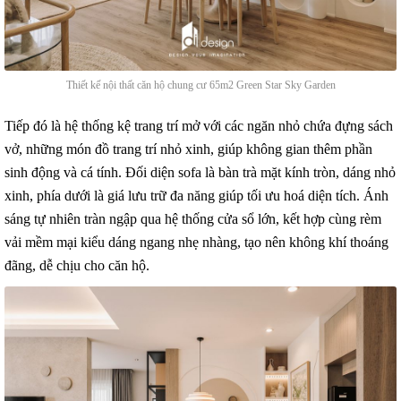
Thiết kế nội thất căn hộ chung cư 65m2 Green Star Sky Garden
Tiếp đó là hệ thống kệ trang trí mở với các ngăn nhỏ chứa đựng sách
vở, những món đồ trang trí nhỏ xinh, giúp không gian thêm phần
sinh động và cá tính. Đối diện sofa là bàn trà mặt kính tròn, dáng nhỏ
xinh, phía dưới là giá lưu trữ đa năng giúp tối ưu hoá diện tích. Ánh
sáng tự nhiên tràn ngập qua hệ thống cửa sổ lớn, kết hợp cùng rèm
vải mềm mại kiểu dáng ngang nhẹ nhàng, tạo nên không khí thoáng
đãng, dễ chịu cho căn hộ.