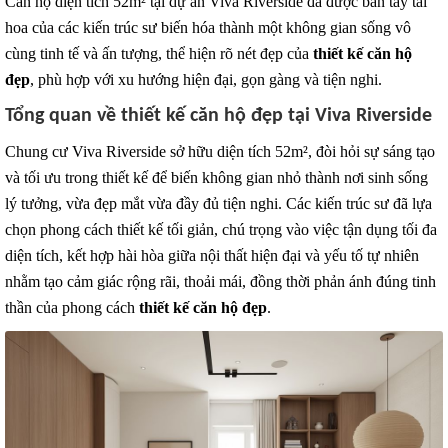
Căn hộ diện tích 52m² tại dự án Viva Riverside đã được bàn tay tài
hoa của các kiến trúc sư biến hóa thành một không gian sống vô
cùng tinh tế và ấn tượng, thể hiện rõ nét đẹp của
thiết kế căn hộ
đẹp
, phù hợp với xu hướng hiện đại, gọn gàng và tiện nghi.
Tổng quan về thiết kế căn hộ đẹp tại Viva Riverside
Chung cư Viva Riverside sở hữu diện tích 52m², đòi hỏi sự sáng tạo
và tối ưu trong thiết kế để biến không gian nhỏ thành nơi sinh sống
lý tưởng, vừa đẹp mắt vừa đầy đủ tiện nghi. Các kiến trúc sư đã lựa
chọn phong cách thiết kế tối giản, chú trọng vào việc tận dụng tối đa
diện tích, kết hợp hài hòa giữa nội thất hiện đại và yếu tố tự nhiên
nhằm tạo cảm giác rộng rãi, thoải mái, đồng thời phản ánh đúng tinh
thần của phong cách
thiết kế căn hộ đẹp
.