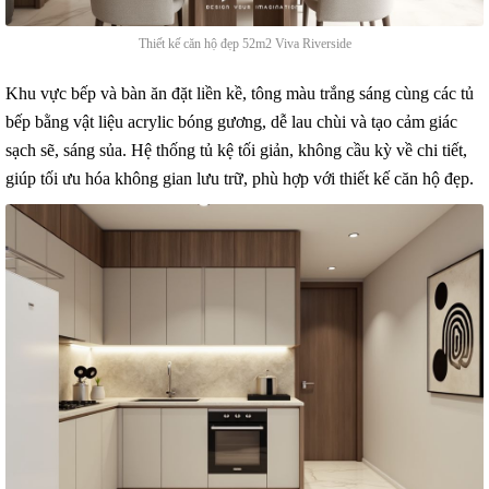
Thiết kế căn hộ đẹp 52m2 Viva Riverside
Khu vực bếp và bàn ăn đặt liền kề, tông màu trắng sáng cùng các tủ
bếp bằng vật liệu acrylic bóng gương, dễ lau chùi và tạo cảm giác
sạch sẽ, sáng sủa. Hệ thống tủ kệ tối giản, không cầu kỳ về chi tiết,
giúp tối ưu hóa không gian lưu trữ, phù hợp với thiết kế căn hộ đẹp.