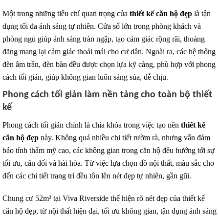
Một trong những tiêu chí quan trọng của
thiết kế căn hộ đẹp
là tận
dụng tối đa ánh sáng tự nhiên. Cửa sổ lớn trong phòng khách và
phòng ngủ giúp ánh sáng tràn ngập, tạo cảm giác rộng rãi, thoáng
đãng mang lại cảm giác thoải mái cho cư dân. Ngoài ra, các hệ thống
đèn âm trần, đèn bàn đều được chọn lựa kỹ càng, phù hợp với phong
cách tối giản, giúp không gian luôn sáng sủa, dễ chịu.
Phong cách tối giản làm nền tảng cho toàn bộ thiết
kế
Phong cách tối giản chính là chìa khóa trong việc tạo nên
thiết kế
căn hộ đẹp
này. Không quá nhiều chi tiết rườm rà, nhưng vẫn đảm
bảo tính thẩm mỹ cao, các không gian trong căn hộ đều hướng tới sự
tối ưu, cân đối và hài hòa. Từ việc lựa chọn đồ nội thất, màu sắc cho
đến các chi tiết trang trí đều tôn lên nét đẹp tự nhiên, gần gũi.
Chung cư 52m² tại Viva Riverside thể hiện rõ nét đẹp của thiết kế
căn hộ đẹp, từ nội thất hiện đại, tối ưu không gian, tận dụng ánh sáng