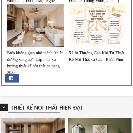
Đơn Giản, Đó Là Một Nghệ
Đầu Tư Thông Minh, Giá Trị
Thuật Sống
Bền Lâu
Biến không gian nhỏ thành ‘thiên
5 Lỗi Thường Gặp Khi Tự Thiết
đường sống ảo’: Cập nhật xu
Kế Nội Thất và Cách Khắc Phục
hướng thiết kế nội thất đa năng
2025
THIẾT KẾ NỘI THẤT HIỆN ĐẠI